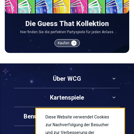
Die Guess That Kollektion
Hier finden Sie die perfekten Partyspiele für jeden Anlass.
Kaufen
Über WCG
Kartenspiele
Benutzerdefinierte Kartenspiele
Diese Website verwendet Cookies
zur Nachverfolgung der Besucher
und zur Verbesserung der