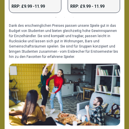
Partyspiel, bei dem die Spieler
bei dem es um Gedächtnis,
RRP: £9.99 -11.99
RRP: £9.99 - 11.99
lächerliche Aktionen
Schnelligkeit und clevere
ausführen.
Entscheidungen geht.
Dank des erschwinglichen Preises passen unsere Spiele gut in das
Budget von Studenten und bieten gleichzeitig hohe Gewinnspannen
für Einzelhändler. Sie sind kompakt und tragbar, passen leicht in
Rucksäcke und lassen sich gut in Wohnungen, Bars und
Gemeinschaftsräumen spielen. Sie sind für Gruppen konzipiert und
bringen Studenten zusammen - vom Eisbrecher für Erstsemester bis
hin zu den Favoriten für erfahrene Spieler.